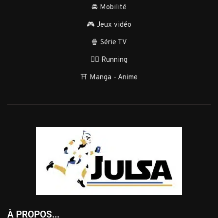
🚘 Mobilité
🎮 Jeux vidéo
🍿 Série TV
🏃‍♂️ Running
⛩️ Manga - Anime
À PROPOS...