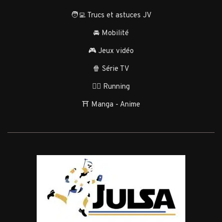
🧑‍💻 Trucs et astuces JV
🚘 Mobilité
🎮 Jeux vidéo
🍿 Série TV
🏃‍♂️ Running
⛩️ Manga - Anime