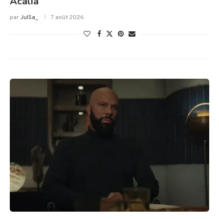
Acalia
par
JulSa_
7 août 2026