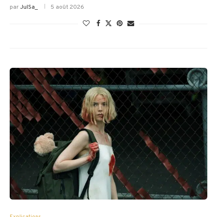
par
JulSa_
5 août 2026