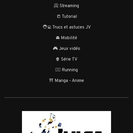
📀 Streaming
📒 Tutorial
🧑‍💻 Trucs et astuces JV
🚘 Mobilité
🎮 Jeux vidéo
🍿 Série TV
🏃‍♂️ Running
⛩️ Manga - Anime