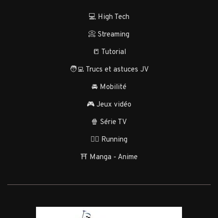
💻 High Tech
📀 Streaming
📒 Tutorial
🧑‍💻 Trucs et astuces JV
🚘 Mobilité
🎮 Jeux vidéo
🍿 Série TV
🏃‍♂️ Running
⛩️ Manga - Anime