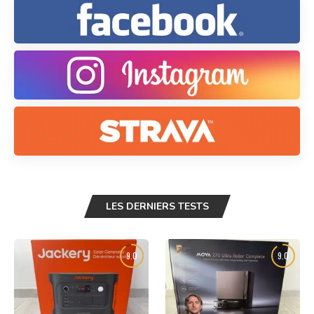
LES DERNIERS TESTS
9.0
9.0