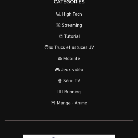
CATÉGORIES
💻 High Tech
📀 Streaming
📒 Tutorial
🧑‍💻 Trucs et astuces JV
🚘 Mobilité
🎮 Jeux vidéo
🍿 Série TV
🏃‍♂️ Running
⛩️ Manga - Anime