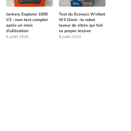
Jackery Explorer 1000
Test du Ecovacs Winbot
V2 : mon test complet
W3 Omni : le robot
après un mois
laveur de vitres qui fait
d’utilisation
sa propre lessive
8 juillet 2026
8 juillet 2026