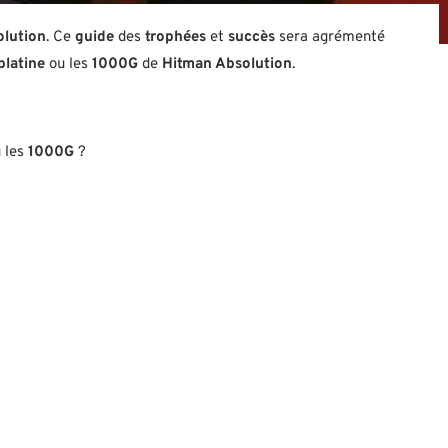
lution
. Ce
guide
des
trophées
et
succès
sera agrémenté
platine
ou les
1000G
de
Hitman Absolution
.
 les
1000G
?