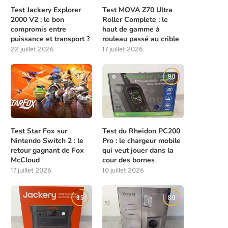
Test Jackery Explorer
Test MOVA Z70 Ultra
2000 V2 : le bon
Roller Complete : le
compromis entre
haut de gamme à
puissance et transport ?
rouleau passé au crible
22 juillet 2026
17 juillet 2026
8.0
9.0
Test Star Fox sur
Test du Rheidon PC200
Nintendo Switch 2 : le
Pro : le chargeur mobile
retour gagnant de Fox
qui veut jouer dans la
McCloud
cour des bornes
17 juillet 2026
10 juillet 2026
8.5
8.0