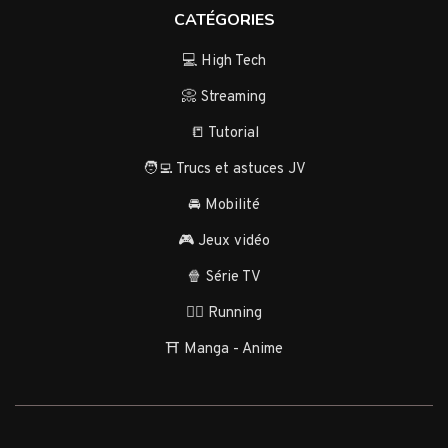
CATÉGORIES
💻 High Tech
📀 Streaming
📒 Tutorial
🧑‍💻 Trucs et astuces JV
🚘 Mobilité
🎮 Jeux vidéo
🍿 Série TV
🏃‍♂️ Running
⛩️ Manga - Anime