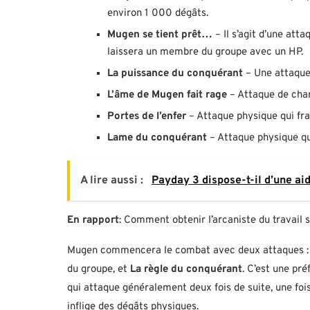
environ 1 000 dégâts.
Mugen se tient prêt…
– Il s’agit d’une att
laissera un membre du groupe avec un HP.
La puissance du conquérant
– Une attaque
L’âme de Mugen fait rage
– Attaque de char
Portes de l’enfer
– Attaque physique qui fra
Lame du conquérant
– Attaque physique qu
A lire aussi :
Payday 3 dispose-t-il d’une ai
En rapport
: Comment obtenir l’arcaniste du travail
Mugen commencera le combat avec deux attaques 
du groupe, et
La règle du conquérant
. C’est une pr
qui attaque généralement deux fois de suite, une foi
inflige des dégâts physiques.