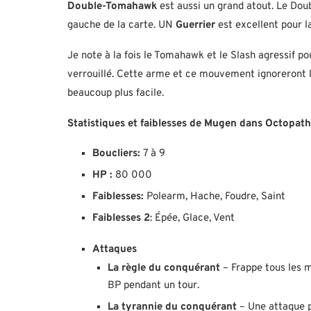
Double-Tomahawk
est aussi un grand atout. Le Dou
gauche de la carte. UN
Guerrier
est excellent pour l
Je note à la fois le Tomahawk et le Slash agressif 
verrouillé. Cette arme et ce mouvement ignoreront l
beaucoup plus facile.
Statistiques et faiblesses de Mugen dans Octopath
Boucliers:
7 à 9
HP :
80 000
Faiblesses:
Polearm, Hache, Foudre, Saint
Faiblesses 2
: Épée, Glace, Vent
Attaques
La règle du conquérant
– Frappe tous les m
BP pendant un tour.
La tyrannie du conquérant
– Une attaque p