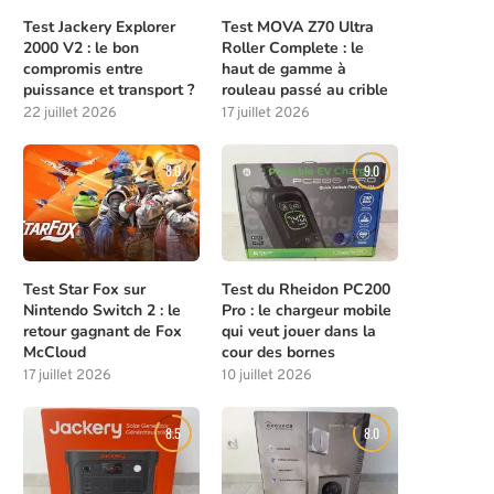
Test Jackery Explorer
Test MOVA Z70 Ultra
2000 V2 : le bon
Roller Complete : le
compromis entre
haut de gamme à
puissance et transport ?
rouleau passé au crible
22 juillet 2026
17 juillet 2026
8.0
9.0
Test Star Fox sur
Test du Rheidon PC200
Nintendo Switch 2 : le
Pro : le chargeur mobile
retour gagnant de Fox
qui veut jouer dans la
McCloud
cour des bornes
17 juillet 2026
10 juillet 2026
8.5
8.0