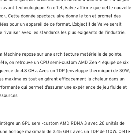
 avant technologique. En effet, Valve affirme que cette nouvelle
eck. Cette donnée spectaculaire donne le ton et promet des
ées pour un appareil de ce format. L’objectif de Valve serait
e rivaliser avec les standards les plus exigeants de l’industrie,
am Machine repose sur une architecture matérielle de pointe,
bête, on retrouve un CPU semi-custom AMD Zen 4 équipé de six
équence de 4.8 GHz. Avec un TDP (enveloppe thermique) de 30W,
ces maximales tout en gérant efficacement la chaleur dans un
rformante qui permet d’assurer une expérience de jeu fluide et
ssources.
n intègre un GPU semi-custom AMD RDNA 3 avec 28 unités de
r une horloge maximale de 2.45 GHz avec un TDP de 110W. Cette