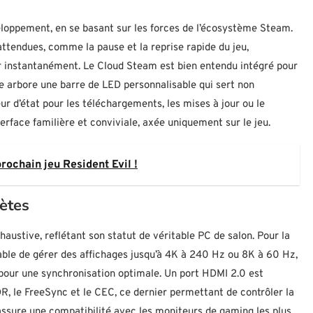
veloppement, en se basant sur les forces de l’écosystème Steam.
ttendues, comme la pause et la reprise rapide du jeu,
nir instantanément. Le Cloud Steam est bien entendu intégré pour
le arbore une barre de LED personnalisable qui sert non
ur d’état pour les téléchargements, les mises à jour ou le
erface familière et conviviale, axée uniquement sur le jeu.
rochain jeu Resident Evil !
ètes
ustive, reflétant son statut de véritable PC de salon. Pour la
apable de gérer des affichages jusqu’à 4K à 240 Hz ou 8K à 60 Hz,
pour une synchronisation optimale. Un port HDMI 2.0 est
R, le FreeSync et le CEC, ce dernier permettant de contrôler la
assure une compatibilité avec les moniteurs de gaming les plus