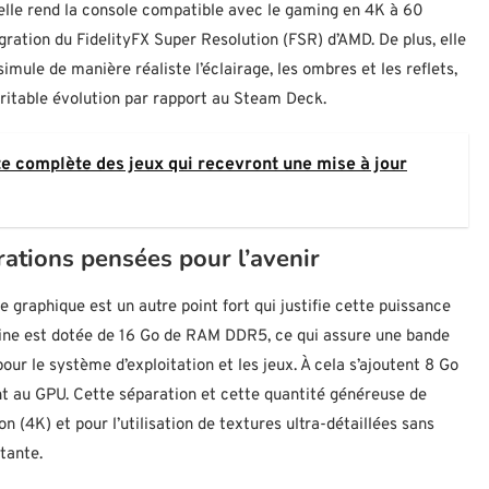
 elle rend la console compatible avec le gaming en 4K à 60
ration du FidelityFX Super Resolution (FSR) d’AMD. De plus, elle
imule de manière réaliste l’éclairage, les ombres et les reflets,
ritable évolution par rapport au Steam Deck.
ste complète des jeux qui recevront une mise à jour
rations pensées pour l’avenir
 graphique est un autre point fort qui justifie cette puissance
chine est dotée de 16 Go de RAM DDR5, ce qui assure une bande
ur le système d’exploitation et les jeux. À cela s’ajoutent 8 Go
au GPU. Cette séparation et cette quantité généreuse de
n (4K) et pour l’utilisation de textures ultra-détaillées sans
tante.