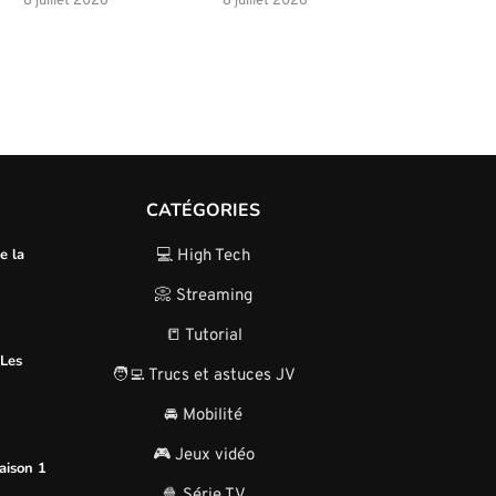
8 juillet 2026
8 juillet 2026
CATÉGORIES
e la
💻 High Tech
📀 Streaming
📒 Tutorial
 Les
🧑‍💻 Trucs et astuces JV
🚘 Mobilité
🎮 Jeux vidéo
aison 1
🍿 Série TV