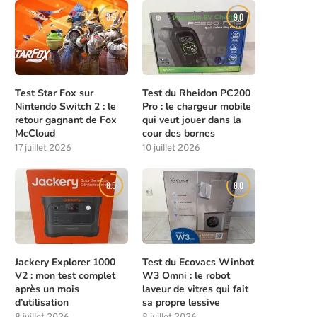
8.0
9.0
Test Star Fox sur
Test du Rheidon PC200
Nintendo Switch 2 : le
Pro : le chargeur mobile
retour gagnant de Fox
qui veut jouer dans la
McCloud
cour des bornes
17 juillet 2026
10 juillet 2026
Nintendo surprend tout le monde : le
GTA 6 : Pourquoi Rockst
retour...
délaisse-t-il le...
8.5
8.0
7 mai 2026
6 mai 2026
Jackery Explorer 1000
Test du Ecovacs Winbot
V2 : mon test complet
W3 Omni : le robot
après un mois
laveur de vitres qui fait
d’utilisation
sa propre lessive