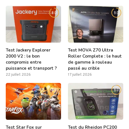
9.0
9.0
Test Jackery Explorer
Test MOVA Z70 Ultra
2000 V2 : le bon
Roller Complete : le haut
compromis entre
de gamme à rouleau
puissance et transport ?
passé au crible
22 juillet 2026
17 juillet 2026
8.0
9.0
Test Star Fox sur
Test du Rheidon PC200