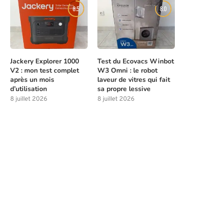
8.5
8.0
Jackery Explorer 1000
Test du Ecovacs Winbot
V2 : mon test complet
W3 Omni : le robot
après un mois
laveur de vitres qui fait
d’utilisation
sa propre lessive
8 juillet 2026
8 juillet 2026