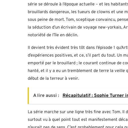
série se déroule à l’époque actuelle – et les habita
brouillards dangereux, les tueurs de clowns et une ma
sous peine de mort. Tom, sceptique convaincu, pense 
la séduction d’un écrivain de voyage new-yorkais, Arth
notoriété de l’île en déclin.
Il devient très évident très tôt dans l’épisode 1 qu’
d’expériences positives, et ce, s’il part du tout. U
emporté par le brouillard ; le courant continue de cou
hanté, et il y a eu un tremblement de terre la veille 
début de la terreur à venir.
A lire aussi :
Récapitulatif : Sophie Turner 
La série marche sur une ligne très fine avec Tom. Il do
surtout vu à quel point tout est manifestement décal
n’aurait pas de sens. C’est probablement pour cela qu