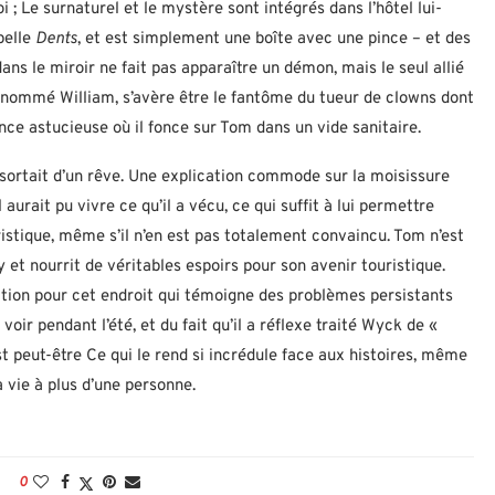
 ; Le surnaturel et le mystère sont intégrés dans l’hôtel lui-
pelle
Dents
, et est simplement une boîte avec une pince – et des
ns le miroir ne fait pas apparaître un démon, mais le seul allié
é nommé William, s’avère être le fantôme du tueur de clowns dont
nce astucieuse où il fonce sur Tom dans un vide sanitaire.
ortait d’un rêve. Une explication commode sur la moisissure
aurait pu vivre ce qu’il a vécu, ce qui suffit à lui permettre
uristique, même s’il n’en est pas totalement convaincu. Tom n’est
et nourrit de véritables espoirs pour son avenir touristique.
ction pour cet endroit qui témoigne des problèmes persistants
voir pendant l’été, et du fait qu’il a réflexe traité Wyck de «
t peut-être Ce qui le rend si incrédule face aux histoires, même
a vie à plus d’une personne.
0