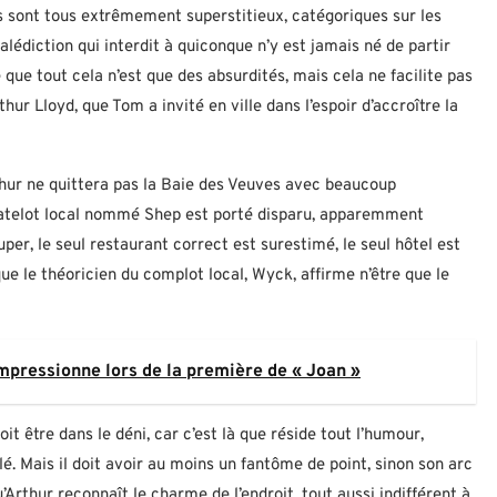
nts sont tous extrêmement superstitieux, catégoriques sur les
lédiction qui interdit à quiconque n’y est jamais né de partir
que tout cela n’est que des absurdités, mais cela ne facilite pas
ur Lloyd, que Tom a invité en ville dans l’espoir d’accroître la
Arthur ne quittera pas la Baie des Veuves avec beaucoup
n matelot local nommé Shep est porté disparu, apparemment
per, le seul restaurant correct est surestimé, le seul hôtel est
que le théoricien du complot local, Wyck, affirme n’être que le
impressionne lors de la première de « Joan »
it être dans le déni, car c’est là que réside tout l’humour,
é. Mais il doit avoir au moins un fantôme de point, sinon son arc
’Arthur reconnaît le charme de l’endroit, tout aussi indifférent à