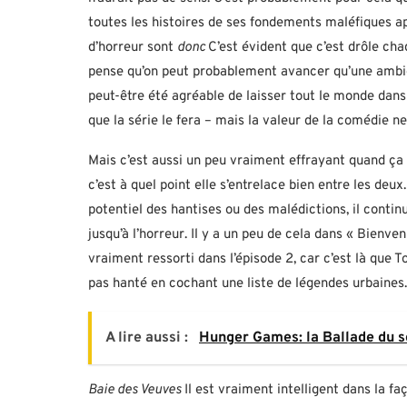
toutes les histoires de ses fondements maléfiques a
d’horreur sont
donc
C’est évident que c’est drôle cha
pense qu’on peut probablement avancer qu’une ambiguï
peut-être été agréable de laisser tout le monde dans
que la série le fera – mais la valeur de la comédie n
Mais c’est aussi un peu vraiment effrayant quand ça 
c’est à quel point elle s’entrelace bien entre les d
potentiel des hantises ou des malédictions, il conti
jusqu’à l’horreur. Il y a un peu de cela dans « Bienven
vraiment ressorti dans l’épisode 2, car c’est là que To
pas hanté en cochant une liste de légendes urbaines.
A lire aussi :
Hunger Games: la Ballade du ser
Baie des Veuves
Il est vraiment intelligent dans la f