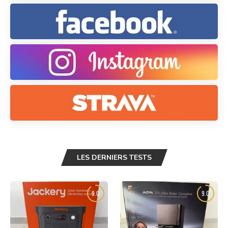
LES DERNIERS TESTS
9.0
9.0