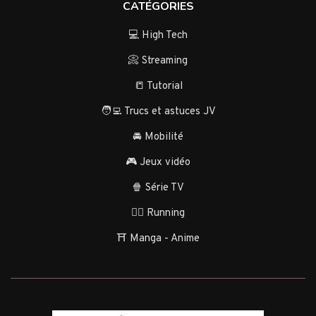
CATÉGORIES
💻 High Tech
📀 Streaming
📒 Tutorial
🧑‍💻 Trucs et astuces JV
🚘 Mobilité
🎮 Jeux vidéo
🍿 Série TV
🏃‍♂️ Running
⛩️ Manga - Anime