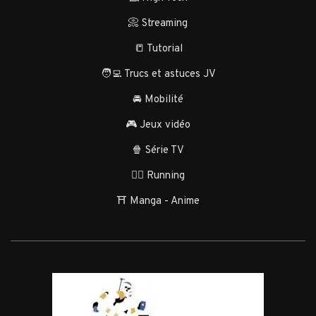
📀 Streaming
📒 Tutorial
🧑‍💻 Trucs et astuces JV
🚘 Mobilité
🎮 Jeux vidéo
🍿 Série TV
🏃‍♂️ Running
⛩️ Manga - Anime