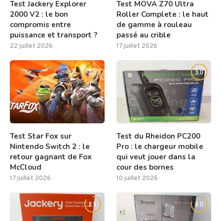
Test Jackery Explorer
Test MOVA Z70 Ultra
2000 V2 : le bon
Roller Complete : le haut
compromis entre
de gamme à rouleau
puissance et transport ?
passé au crible
22 juillet 2026
17 juillet 2026
8.0
9.0
Test Star Fox sur
Test du Rheidon PC200
Nintendo Switch 2 : le
Pro : le chargeur mobile
retour gagnant de Fox
qui veut jouer dans la
McCloud
cour des bornes
17 juillet 2026
10 juillet 2026
8.5
8.0