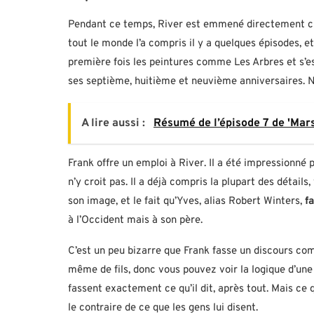
Pendant ce temps, River est emmené directement che
tout le monde l’a compris il y a quelques épisodes, e
première fois les peintures comme Les Arbres et s’e
ses septième, huitième et neuvième anniversaires. Na
A lire aussi :
Résumé de l’épisode 7 de 'Mars
Frank offre un emploi à River. Il a été impressionné 
n’y croit pas. Il a déjà compris la plupart des détail
son image, et le fait qu’Yves, alias Robert Winters,
f
à l’Occident mais à son père.
C’est un peu bizarre que Frank fasse un discours com
même de fils, donc vous pouvez voir la logique d’un
fassent exactement ce qu’il dit, après tout. Mais ce q
le contraire de ce que les gens lui disent.