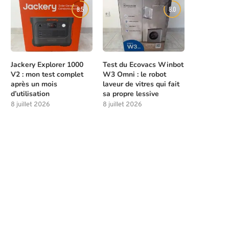
8.5
8.0
Jackery Explorer 1000
Test du Ecovacs Winbot
V2 : mon test complet
W3 Omni : le robot
après un mois
laveur de vitres qui fait
d’utilisation
sa propre lessive
8 juillet 2026
8 juillet 2026