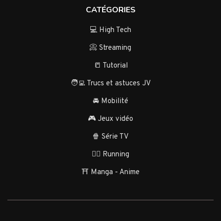
CATÉGORIES
💻 High Tech
📀 Streaming
📒 Tutorial
🧑‍💻 Trucs et astuces JV
🚘 Mobilité
🎮 Jeux vidéo
🍿 Série TV
🏃‍♂️ Running
⛩️ Manga - Anime