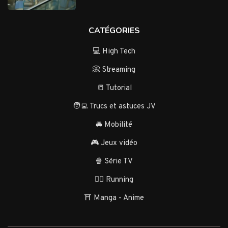
CATÉGORIES
💻 High Tech
📀 Streaming
📒 Tutorial
🧑‍💻 Trucs et astuces JV
🚘 Mobilité
🎮 Jeux vidéo
🍿 Série TV
🏃‍♂️ Running
⛩️ Manga - Anime