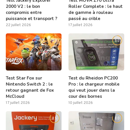
Test Jackery Explorer
Test MOVA Z70 Ultra
2000 V2 : le bon
Roller Complete : le haut
compromis entre
de gamme à rouleau
puissance et transport ?
passé au crible
22 juillet 2026
17 juillet 2026
8.0
9.0
Test Star Fox sur
Test du Rheidon PC200
Nintendo Switch 2 : le
Pro : le chargeur mobile
retour gagnant de Fox
qui veut jouer dans la
McCloud
cour des bornes
17 juillet 2026
10 juillet 2026
8.5
8.0