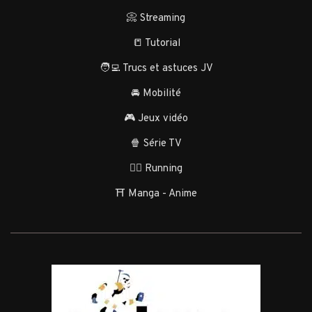
📀 Streaming
📒 Tutorial
🧑‍💻 Trucs et astuces JV
🚘 Mobilité
🎮 Jeux vidéo
🍿 Série TV
🏃‍♂️ Running
⛩️ Manga - Anime