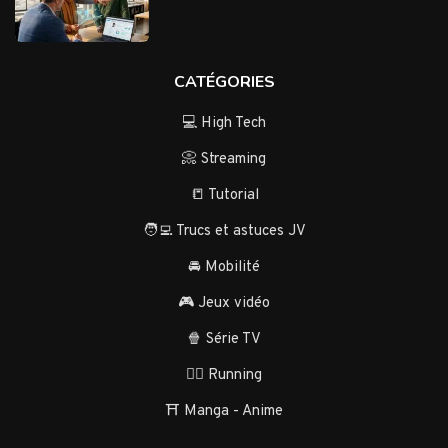
CATÉGORIES
💻 High Tech
📀 Streaming
📒 Tutorial
🧑‍💻 Trucs et astuces JV
🚘 Mobilité
🎮 Jeux vidéo
🍿 Série TV
🏃‍♂️ Running
⛩️ Manga - Anime