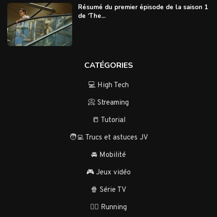
Résumé du premier épisode de la saison 1
de ‘The...
CATÉGORIES
💻 High Tech
📀 Streaming
📒 Tutorial
🧑‍💻 Trucs et astuces JV
🚘 Mobilité
🎮 Jeux vidéo
🍿 Série TV
🏃‍♂️ Running