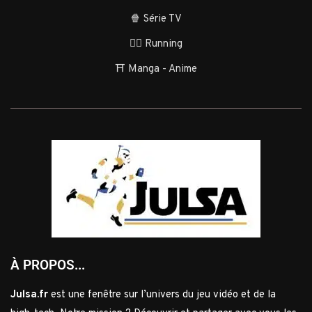
🍿 Série TV
🏃‍♂️ Running
⛩️ Manga - Anime
À PROPOS...
Julsa.fr
est une fenêtre sur l’univers du jeu vidéo et de la