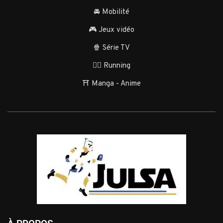
🚘 Mobilité
🎮 Jeux vidéo
🍿 Série TV
🏃‍♂️ Running
⛩️ Manga - Anime