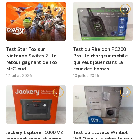
8.0
9.0
Test Star Fox sur
Test du Rheidon PC200
Nintendo Switch 2 : le
Pro : le chargeur mobile
retour gagnant de Fox
qui veut jouer dans la
McCloud
cour des bornes
17 juillet 2026
10 juillet 2026
8.5
8.0
Jackery Explorer 1000 V2 :
Test du Ecovacs Winbot
mon test complet après
W3 Omni : le robot laveur