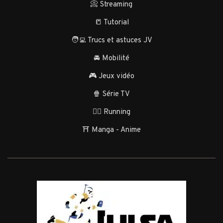
📀 Streaming
📒 Tutorial
🧑‍💻 Trucs et astuces JV
🚘 Mobilité
🎮 Jeux vidéo
🍿 Série TV
🏃‍♂️ Running
⛩️ Manga - Anime