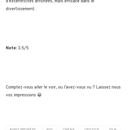
d’excentricités affichées, mais efficace dans le
divertissement.
Note:
3.5/5
Comptez-vous aller le voir, ou l’avez-vous vu ? Laissez nous
vos impressions 😀
AVANT PREMIÈRE
AVIS
CINÉMA
CRITIQUE
FILM