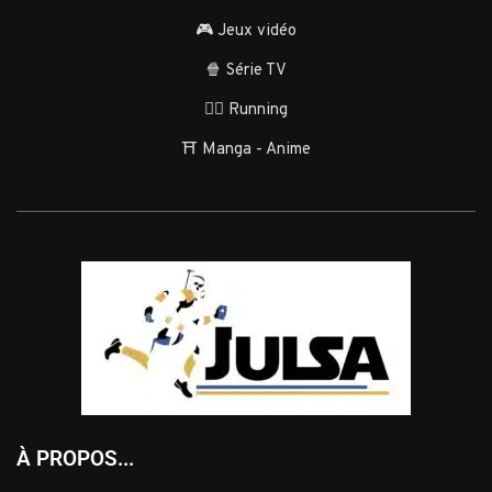
🎮 Jeux vidéo
🍿 Série TV
🏃‍♂️ Running
⛩️ Manga - Anime
À PROPOS...