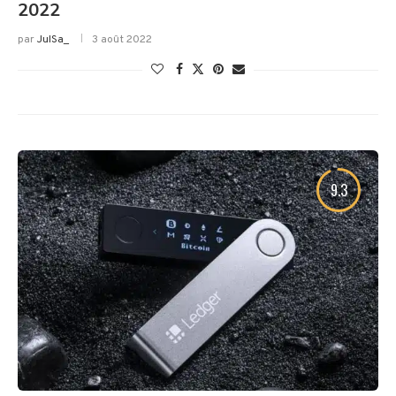
2022
par
JulSa_
3 août 2022
9.3