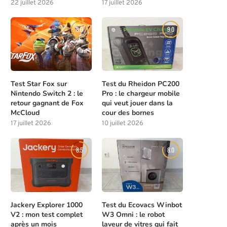
22 juillet 2026
17 juillet 2026
8.0
9.0
Test Star Fox sur
Test du Rheidon PC200
Nintendo Switch 2 : le
Pro : le chargeur mobile
retour gagnant de Fox
qui veut jouer dans la
McCloud
cour des bornes
17 juillet 2026
10 juillet 2026
8.5
8.0
Jackery Explorer 1000
Test du Ecovacs Winbot
V2 : mon test complet
W3 Omni : le robot
après un mois
laveur de vitres qui fait