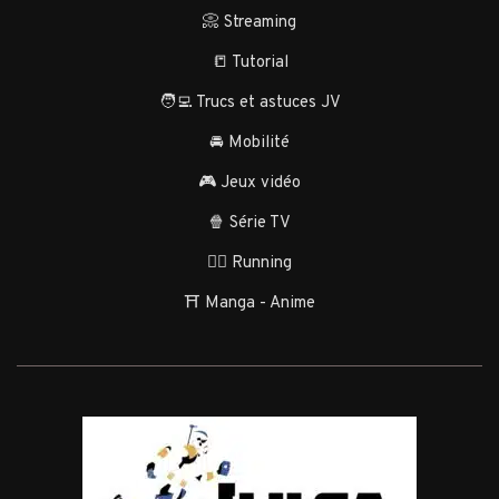
📀 Streaming
📒 Tutorial
🧑‍💻 Trucs et astuces JV
🚘 Mobilité
🎮 Jeux vidéo
🍿 Série TV
🏃‍♂️ Running
⛩️ Manga - Anime