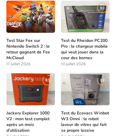
8.0
9.0
Test Star Fox sur
Test du Rheidon PC200
Nintendo Switch 2 : le
Pro : le chargeur mobile
retour gagnant de Fox
qui veut jouer dans la
McCloud
cour des bornes
17 juillet 2026
10 juillet 2026
8.5
8.0
Jackery Explorer 1000
Test du Ecovacs Winbot
V2 : mon test complet
W3 Omni : le robot
après un mois
laveur de vitres qui fait
d’utilisation
sa propre lessive