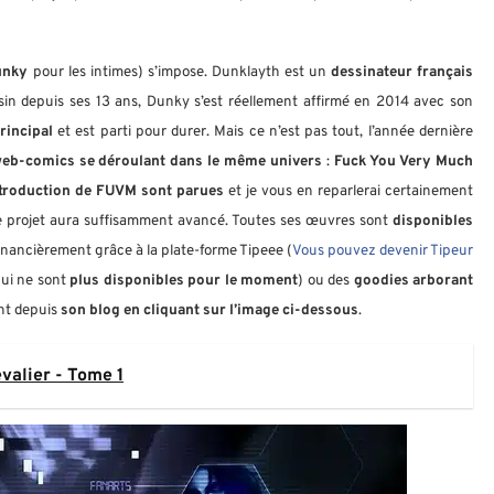
unky
pour les intimes) s’impose. Dunklayth est un
dessinateur français
in depuis ses 13 ans, Dunky s’est réellement affirmé en 2014 avec son
rincipal
et est parti pour durer. Mais ce n’est pas tout, l’année dernière
eb-comics se déroulant dans le même univers
:
Fuck You Very Much
ntroduction de FUVM
sont parues
et je vous en reparlerai certainement
 le projet aura suffisamment avancé. Toutes ses œuvres sont
disponibles
 financièrement grâce à la plate-forme Tipeee (
Vous pouvez devenir Tipeur
ui ne sont
plus disponibles pour le moment
) ou des
goodies arborant
nt depuis
son blog en cliquant sur l’image ci-dessous
.
valier - Tome 1