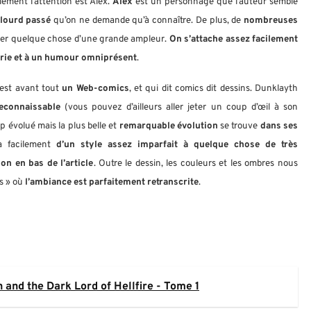
lement l’attention est Alex.
Alex
est un personnage que l’auteur semble
lourd passé
qu’on ne demande qu’à connaître. De plus, de
nombreuses
éer quelque chose d’une grande ampleur.
On s’attache assez facilement
série et à un humour omniprésent
.
est avant tout
un Web-comics
, et qui dit comics dit dessins. Dunklayth
reconnaissable
(vous pouvez d’ailleurs aller jeter un coup d’œil à son
up évolué mais la plus belle et
remarquable évolution
se trouve
dans ses
 facilement
d’un style assez imparfait à quelque chose de très
on en bas de l’article
. Outre le dessin, les couleurs et les ombres nous
as » où
l’ambiance est parfaitement retranscrite
.
and the Dark Lord of Hellfire - Tome 1