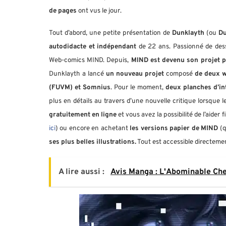
de pages
ont vus le jour.
Tout d’abord, une petite présentation de
Dunklayth
(ou
D
autodidacte et indépendant
de 22 ans. Passionné de dess
Web-comics MIND. Depuis,
MIND est devenu son projet p
Dunklayth a lancé
un nouveau projet
composé
de deux w
(FUVM) et Somnius
. Pour le moment,
deux planches d’i
plus en détails au travers d’une nouvelle critique lorsque
gratuitement
en ligne
et vous avez la possibilité de l’aider
ici
) ou encore en achetant
les versions papier de MIND
(q
ses plus belles illustrations.
Tout est accessible directeme
A lire aussi :
Avis Manga : L'Abominable Che