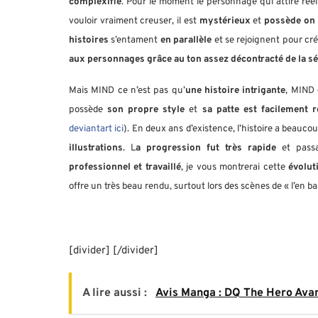
complexifie
. Pour le moment le personnage qui attire réel
vouloir vraiment creuser, il est
mystérieux
et
possède on 
histoires
s’entament
en parallèle
et se rejoignent pour cr
aux personnages
grâce au ton assez décontracté de la 
Mais MIND ce n’est pas qu’
une histoire intrigante
, MIND 
possède
son propre style
et
sa patte est facilement 
deviantart ici
). En deux ans d’existence, l’histoire a beauco
illustrations
. L
a progression fut très rapide
et passa
professionnel et travaillé
, je vous montrerai cette
évoluti
offre un très beau rendu, surtout lors des scènes de « l’en b
[divider] [/divider]
A lire aussi :
Avis Manga : DQ The Hero Avan 