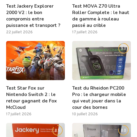
Test Jackery Explorer
Test MOVA Z70 Ultra
2000 V2 : le bon
Roller Complete : le haut
compromis entre
de gamme à rouleau
puissance et transport ?
passé au crible
22 juillet 2026
17 juillet 2026
8.0
9.0
Test Star Fox sur
Test du Rheidon PC200
Nintendo Switch 2 : le
Pro : le chargeur mobile
retour gagnant de Fox
qui veut jouer dans la
McCloud
cour des bornes
17 juillet 2026
10 juillet 2026
8.5
8.0