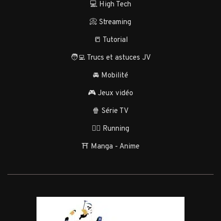
💻 High Tech
📀 Streaming
📒 Tutorial
🧑‍💻 Trucs et astuces JV
🚘 Mobilité
🎮 Jeux vidéo
🍿 Série TV
🏃‍♂️ Running
⛩️ Manga - Anime