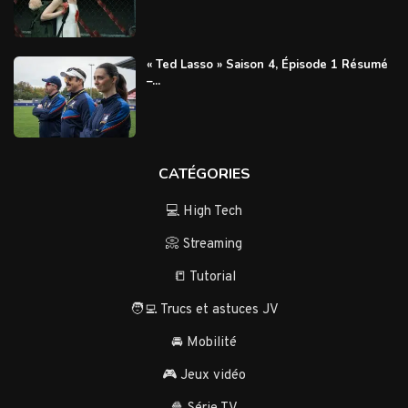
« Ted Lasso » Saison 4, Épisode 1 Résumé
–...
CATÉGORIES
💻 High Tech
📀 Streaming
📒 Tutorial
🧑‍💻 Trucs et astuces JV
🚘 Mobilité
🎮 Jeux vidéo