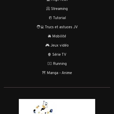
📀 Streaming
📒 Tutorial
🧑‍💻 Trucs et astuces JV
🚘 Mobilité
🎮 Jeux vidéo
🍿 Série TV
🏃‍♂️ Running
⛩️ Manga - Anime