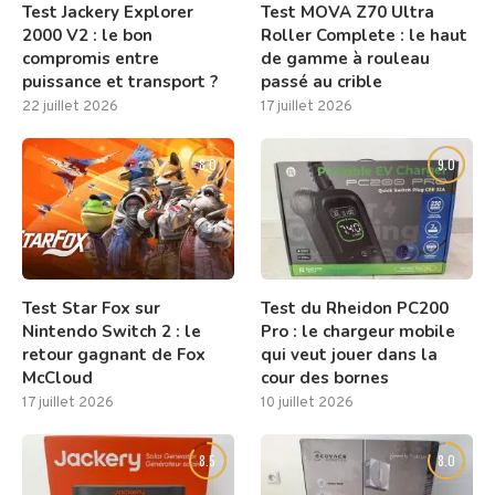
Test Jackery Explorer
Test MOVA Z70 Ultra
2000 V2 : le bon
Roller Complete : le haut
compromis entre
de gamme à rouleau
puissance et transport ?
passé au crible
22 juillet 2026
17 juillet 2026
8.0
9.0
Test Star Fox sur
Test du Rheidon PC200
Nintendo Switch 2 : le
Pro : le chargeur mobile
retour gagnant de Fox
qui veut jouer dans la
McCloud
cour des bornes
17 juillet 2026
10 juillet 2026
8.5
8.0