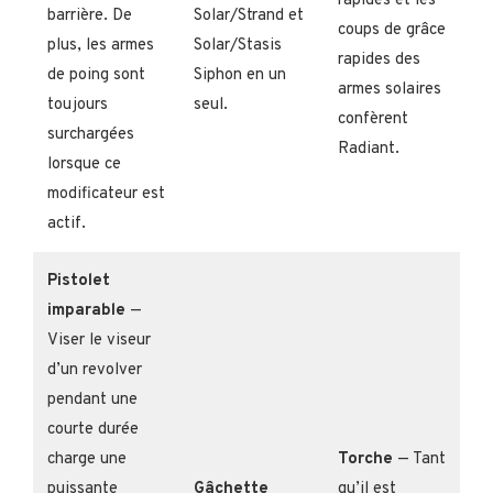
rapides et les
barrière. De
Solar/Strand et
coups de grâce
plus, les armes
Solar/Stasis
rapides des
de poing sont
Siphon en un
armes solaires
toujours
seul.
confèrent
surchargées
Radiant.
lorsque ce
modificateur est
actif.
Pistolet
imparable
—
Viser le viseur
d’un revolver
pendant une
courte durée
charge une
Torche
— Tant
puissante
Gâchette
qu’il est