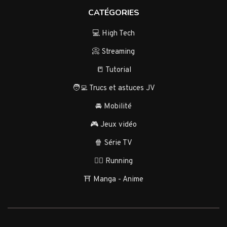
CATÉGORIES
💻 High Tech
📀 Streaming
📒 Tutorial
🧑‍💻 Trucs et astuces JV
🚘 Mobilité
🎮 Jeux vidéo
🍿 Série TV
🏃‍♂️ Running
⛩️ Manga - Anime