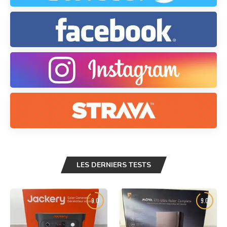
LES DERNIERS TESTS
9.0
9.0