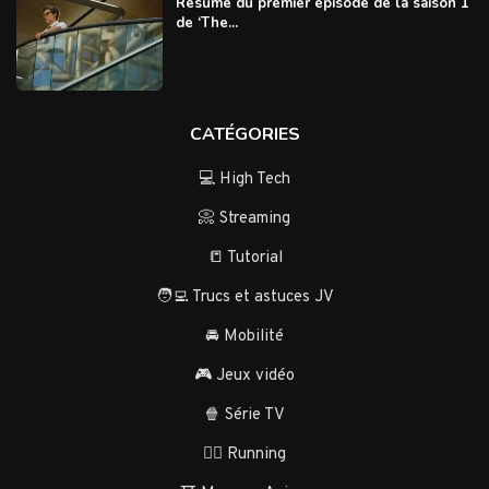
Résumé du premier épisode de la saison 1
de ‘The...
CATÉGORIES
💻 High Tech
📀 Streaming
📒 Tutorial
🧑‍💻 Trucs et astuces JV
🚘 Mobilité
🎮 Jeux vidéo
🍿 Série TV
🏃‍♂️ Running