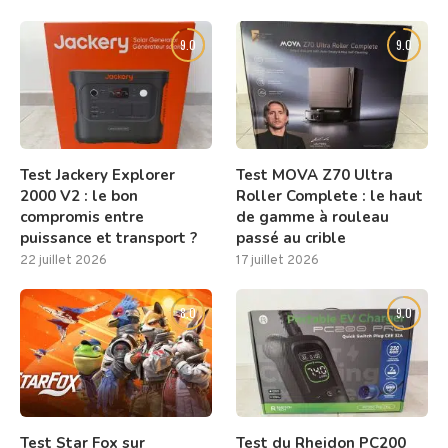
9.0
9.0
Test Jackery Explorer
Test MOVA Z70 Ultra
2000 V2 : le bon
Roller Complete : le haut
compromis entre
de gamme à rouleau
puissance et transport ?
passé au crible
22 juillet 2026
17 juillet 2026
8.0
9.0
Test Star Fox sur
Test du Rheidon PC200