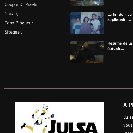
Couple Of Pixels
Gouaig
La fin de « La
expliquait –...
Papa Blogueur
Sitegeek
Résumé de la s
épisode...
À P
Julsa
vous