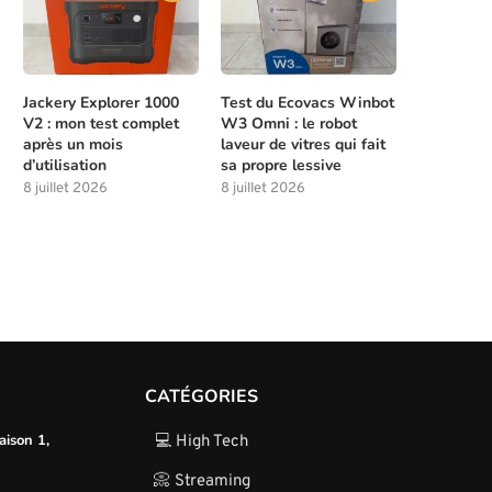
Jackery Explorer 1000
Test du Ecovacs Winbot
V2 : mon test complet
W3 Omni : le robot
après un mois
laveur de vitres qui fait
d’utilisation
sa propre lessive
8 juillet 2026
8 juillet 2026
CATÉGORIES
aison 1,
💻 High Tech
📀 Streaming