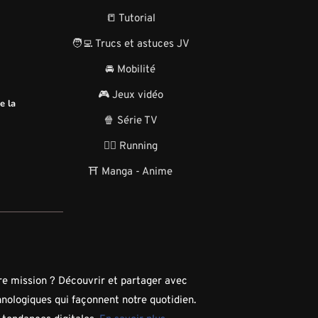
📒 Tutorial
🧑‍💻 Trucs et astuces JV
🚘 Mobilité
🎮 Jeux vidéo
e la
🍿 Série TV
🏃‍♂️ Running
⛩️ Manga - Anime
tre mission ? Découvrir et partager avec
hnologiques qui façonnent notre quotidien.