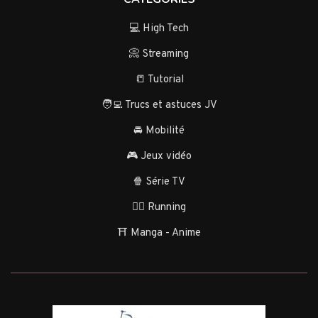
💻 High Tech
📀 Streaming
📒 Tutorial
🧑‍💻 Trucs et astuces JV
🚘 Mobilité
🎮 Jeux vidéo
🍿 Série TV
🏃‍♂️ Running
⛩️ Manga - Anime