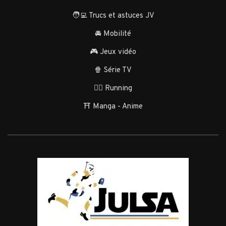
🧑‍💻 Trucs et astuces JV
🚘 Mobilité
🎮 Jeux vidéo
🍿 Série TV
🏃‍♂️ Running
⛩️ Manga - Anime