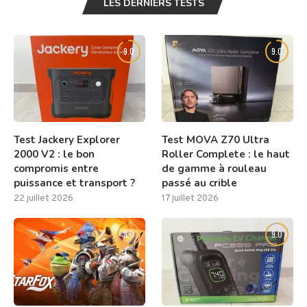
LES DERNIERS TESTS
9.0
9.0
Test Jackery Explorer
Test MOVA Z70 Ultra
2000 V2 : le bon
Roller Complete : le haut
compromis entre
de gamme à rouleau
puissance et transport ?
passé au crible
22 juillet 2026
17 juillet 2026
8.0
9.0