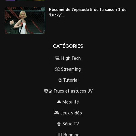
Résumé de l’épisode 5 de la saison 1 de
‘Lucky’...
CATÉGORIES
💻 High Tech
📀 Streaming
📒 Tutorial
🧑‍💻 Trucs et astuces JV
🚘 Mobilité
🎮 Jeux vidéo
🍿 Série TV
🏃‍♂️ Running