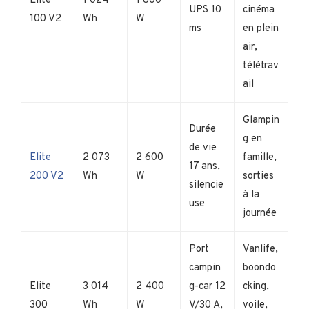
Elite
1 024
1 800
UPS 10
cinéma
100 V2
Wh
W
ms
en plein
air,
télétrav
ail
Glampin
Durée
g en
de vie
Elite
2 073
2 600
famille,
17 ans,
200 V2
Wh
W
sorties
silencie
à la
use
journée
Port
Vanlife,
campin
boondo
Elite
3 014
2 400
g-car 12
cking,
300
Wh
W
V/30 A,
voile,