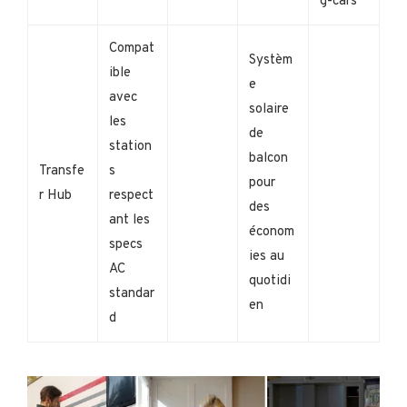
g-cars
Compat
Systèm
ible
e
avec
solaire
les
de
station
balcon
Transfe
s
pour
r Hub
respect
des
ant les
économ
specs
ies au
AC
quotidi
standar
en
d