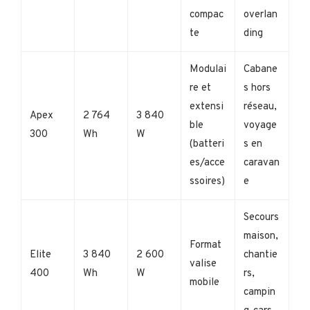
compac
overlan
te
ding
Modulai
Cabane
re et
s hors
extensi
réseau,
Apex
2 764
3 840
ble
voyage
300
Wh
W
(batteri
s en
es/acce
caravan
ssoires)
e
Secours
maison,
Format
Elite
3 840
2 600
chantie
valise
400
Wh
W
rs,
mobile
campin