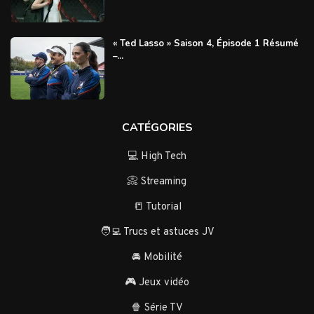
« Ted Lasso » Saison 4, Épisode 1 Résumé
–...
CATÉGORIES
💻 High Tech
📀 Streaming
📒 Tutorial
🧑‍💻 Trucs et astuces JV
🚘 Mobilité
🎮 Jeux vidéo
🍿 Série TV