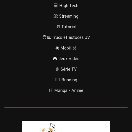
💻 High Tech
📀 Streaming
📒 Tutorial
🧑‍💻 Trucs et astuces JV
🚘 Mobilité
🎮 Jeux vidéo
🍿 Série TV
🏃‍♂️ Running
⛩️ Manga - Anime