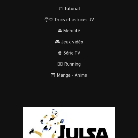
📒 Tutorial
🧑‍💻 Trucs et astuces JV
🚘 Mobilité
🎮 Jeux vidéo
🍿 Série TV
🏃‍♂️ Running
⛩️ Manga - Anime