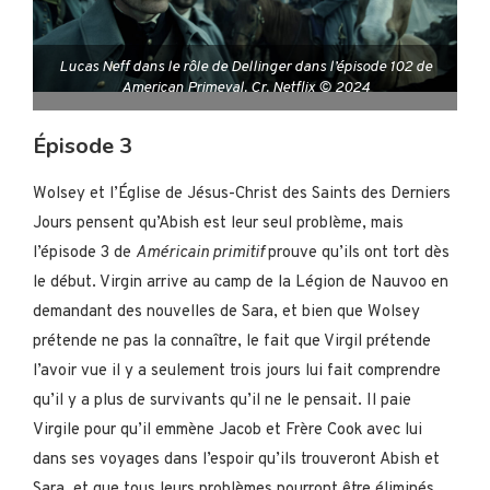
Lucas Neff dans le rôle de Dellinger dans l’épisode 102 de
American Primeval. Cr. Netflix © 2024
Épisode 3
Wolsey et l’Église de Jésus-Christ des Saints des Derniers
Jours pensent qu’Abish est leur seul problème, mais
l’épisode 3 de
Américain primitif
prouve qu’ils ont tort dès
le début. Virgin arrive au camp de la Légion de Nauvoo en
demandant des nouvelles de Sara, et bien que Wolsey
prétende ne pas la connaître, le fait que Virgil prétende
l’avoir vue il y a seulement trois jours lui fait comprendre
qu’il y a plus de survivants qu’il ne le pensait. Il paie
Virgile pour qu’il emmène Jacob et Frère Cook avec lui
dans ses voyages dans l’espoir qu’ils trouveront Abish et
Sara, et que tous leurs problèmes pourront être éliminés