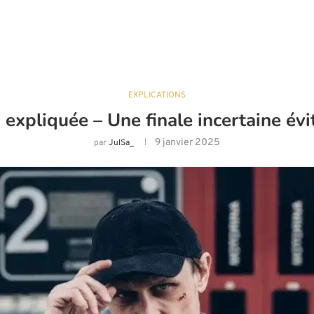
EXPLICATIONS
 expliquée – Une finale incertaine évite
9 janvier 2025
par
JulSa_