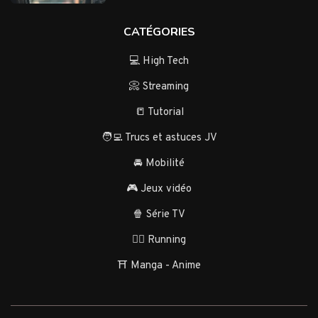
CATÉGORIES
💻 High Tech
📀 Streaming
📒 Tutorial
🧑‍💻 Trucs et astuces JV
🚘 Mobilité
🎮 Jeux vidéo
🍿 Série TV
🏃‍♂️ Running
⛩️ Manga - Anime