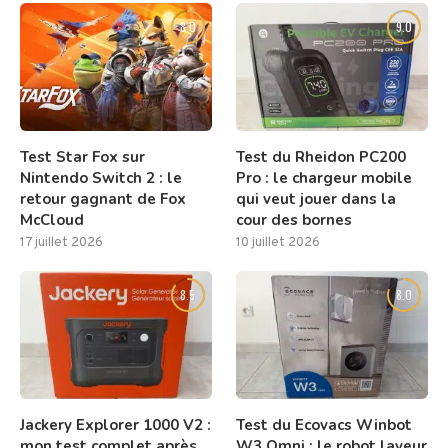
8.0
9.0
Test Star Fox sur
Test du Rheidon PC200
Nintendo Switch 2 : le
Pro : le chargeur mobile
retour gagnant de Fox
qui veut jouer dans la
McCloud
cour des bornes
17 juillet 2026
10 juillet 2026
8.5
8.0
Jackery Explorer 1000 V2 :
Test du Ecovacs Winbot
mon test complet après
W3 Omni : le robot laveur