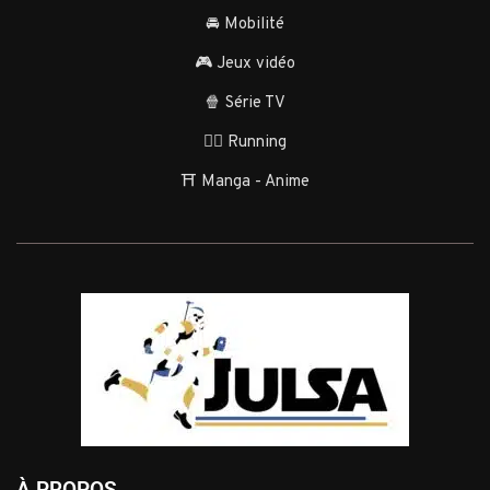
🚘 Mobilité
🎮 Jeux vidéo
🍿 Série TV
🏃‍♂️ Running
⛩️ Manga - Anime
À PROPOS...