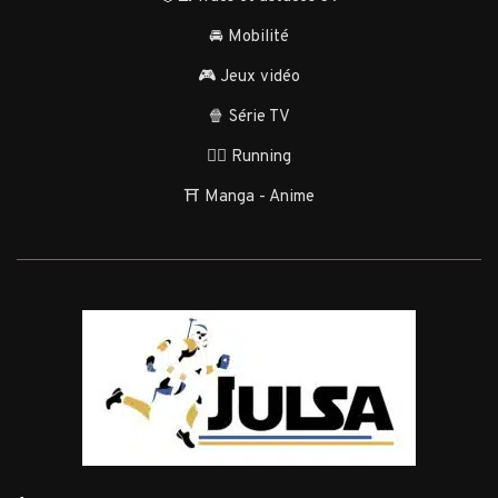
🚘 Mobilité
🎮 Jeux vidéo
🍿 Série TV
🏃‍♂️ Running
⛩️ Manga - Anime