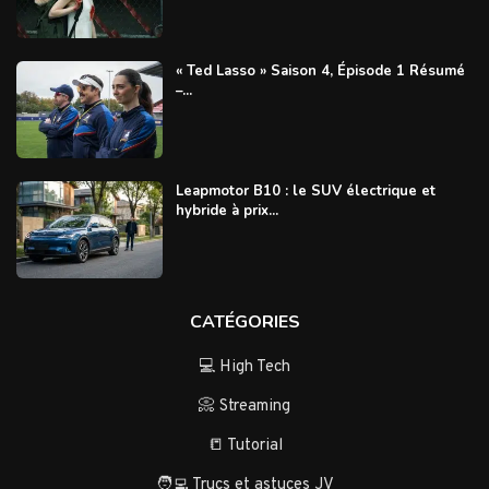
« Ted Lasso » Saison 4, Épisode 1 Résumé
–...
Leapmotor B10 : le SUV électrique et
hybride à prix...
CATÉGORIES
💻 High Tech
📀 Streaming
📒 Tutorial
🧑‍💻 Trucs et astuces JV