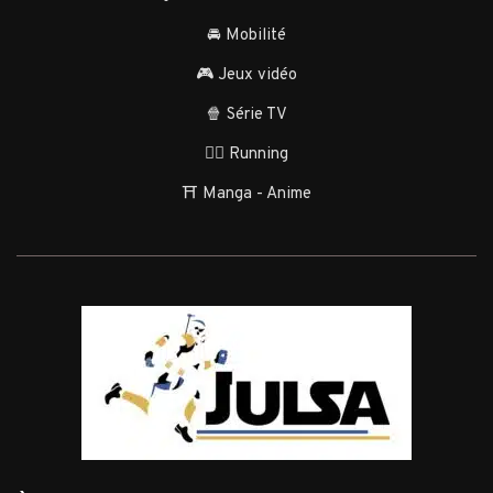
🚘 Mobilité
🎮 Jeux vidéo
🍿 Série TV
🏃‍♂️ Running
⛩️ Manga - Anime