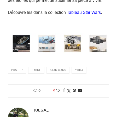
des étoiles qui permet de sublimer sa pièce à vivre.
Découvre les dans la collection
Tableau Star Wars
.
POSTER
SABRE
STAR WARS
YODA
0
0
JULSA_