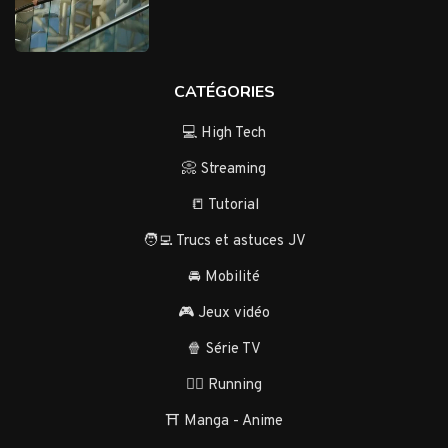
CATÉGORIES
💻 High Tech
📀 Streaming
📒 Tutorial
🧑‍💻 Trucs et astuces JV
🚘 Mobilité
🎮 Jeux vidéo
🍿 Série TV
🏃‍♂️ Running
⛩️ Manga - Anime