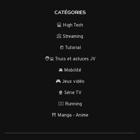
CATÉGORIES
💻 High Tech
📀 Streaming
📒 Tutorial
🧑‍💻 Trucs et astuces JV
🚘 Mobilité
🎮 Jeux vidéo
🍿 Série TV
🏃‍♂️ Running
⛩️ Manga - Anime