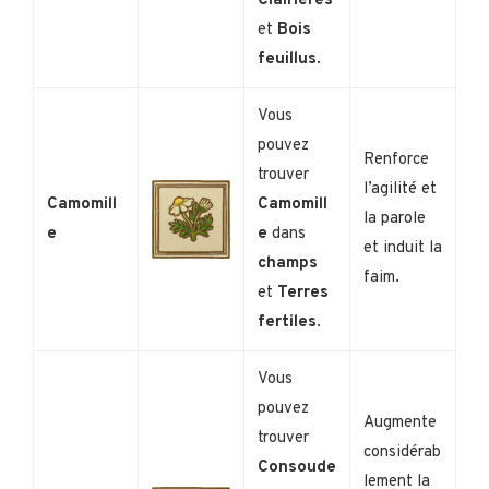
Clairières
et
Bois
feuillus
.
Vous
pouvez
Renforce
trouver
l’agilité et
Camomill
Camomill
la parole
e
e
dans
et induit la
champs
faim.
et
Terres
fertiles
.
Vous
pouvez
Augmente
trouver
considérab
Consoude
lement la