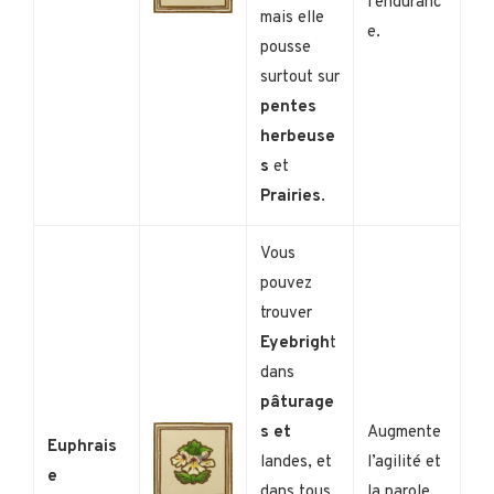
l’enduranc
mais elle
e.
pousse
surtout sur
pentes
herbeuse
s
et
Prairies
.
Vous
pouvez
trouver
Eyebrigh
t
dans
pâturage
s et
Augmente
Euphrais
landes, et
l’agilité et
e
dans tous
la parole.