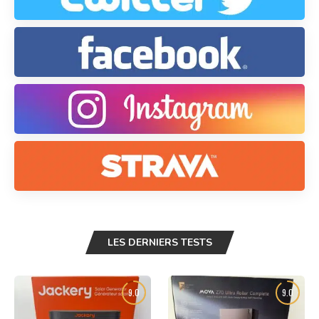
LES DERNIERS TESTS
9.0
9.0