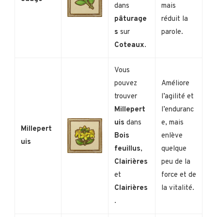
dans
mais
pâturage
réduit la
s
sur
parole.
Coteaux
.
Vous
pouvez
Améliore
trouver
l’agilité et
Millepert
l’enduranc
uis
dans
e, mais
Millepert
Bois
enlève
uis
feuillus
,
quelque
Clairières
peu de la
et
force et de
Clairières
la vitalité.
.