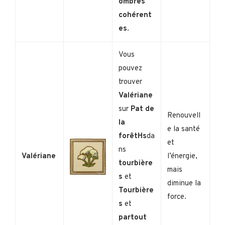
ombres
cohérent
es
.
Vous
pouvez
trouver
Valériane
sur
Pat de
Renouvell
la
e la santé
forêtHs
da
et
ns
Valériane
l’énergie,
tourbière
mais
s
et
diminue la
Tourbière
force.
s
et
partout