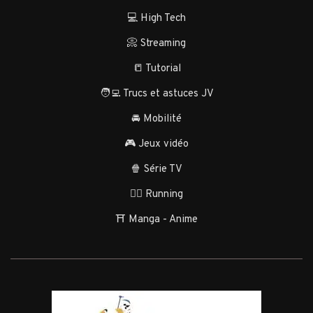
💻 High Tech
📀 Streaming
📒 Tutorial
🧑‍💻 Trucs et astuces JV
🚘 Mobilité
🎮 Jeux vidéo
🍿 Série TV
🏃‍♂️ Running
⛩️ Manga - Anime