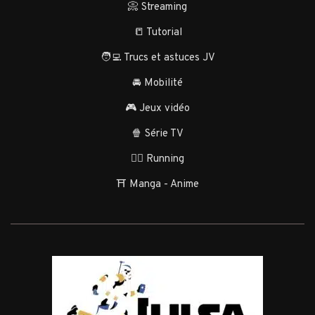
📀 Streaming
📒 Tutorial
🧑‍💻 Trucs et astuces JV
🚘 Mobilité
🎮 Jeux vidéo
🍿 Série TV
🏃‍♂️ Running
⛩️ Manga - Anime